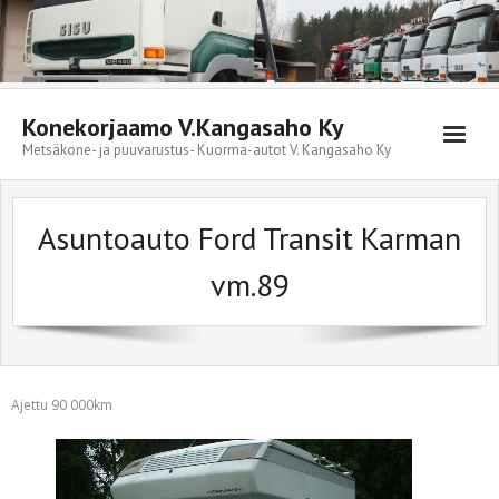
Skip
to
content
Konekorjaamo V.Kangasaho Ky
Metsäkone- ja puuvarustus- Kuorma-autot V. Kangasaho Ky
Asuntoauto Ford Transit Karman
vm.89
Ajettu 90 000km