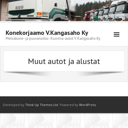
Skip
to
content
Konekorjaamo V.Kangasaho Ky
Metsäkone- ja puuvarustus- Kuorma-autot V. Kangasaho Ky
Muut autot ja alustat
Developed by
Think Up Themes Ltd
. Powered by
WordPress
.