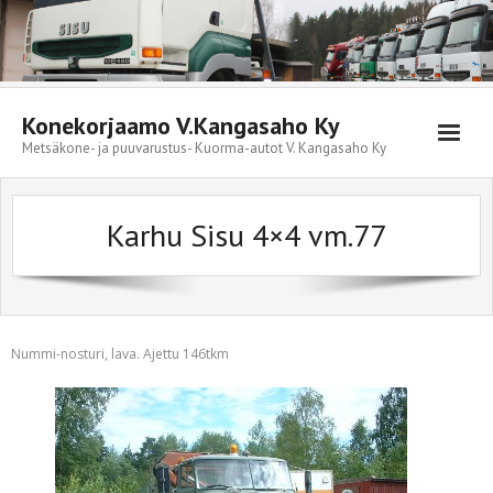
Skip
to
content
Konekorjaamo V.Kangasaho Ky
Metsäkone- ja puuvarustus- Kuorma-autot V. Kangasaho Ky
Karhu Sisu 4×4 vm.77
Nummi-nosturi, lava. Ajettu 146tkm