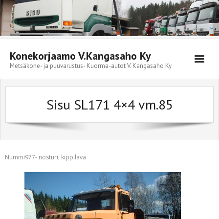
Skip
to
content
Konekorjaamo V.Kangasaho Ky
Metsäkone- ja puuvarustus- Kuorma-autot V. Kangasaho Ky
Sisu SL171 4×4 vm.85
Nummi977- nosturi, kippilava